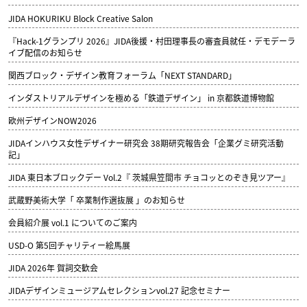
JIDA HOKURIKU Block Creative Salon
『Hack-1グランプリ 2026』JIDA後援・村田理事長の審査員就任・デモデーラ
イブ配信のお知らせ
関西ブロック・デザイン教育フォーラム「NEXT STANDARD」
インダストリアルデザインを極める「鉄道デザイン」 in 京都鉄道博物館
欧州デザインNOW2026
JIDAインハウス女性デザイナー研究会 38期研究報告会「企業グミ研究活動
記」
JIDA 東日本ブロックデー Vol.2『 茨城県笠間市 チョコッとのぞき見ツアー』
武蔵野美術大学「 卒業制作選抜展 」のお知らせ
会員紹介展 vol.1 についてのご案内
USD-O 第5回チャリティー絵馬展
JIDA 2026年 賀詞交歓会
JIDAデザインミュージアムセレクションvol.27 記念セミナー