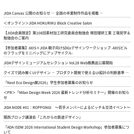
JIDA Canvas 公開のお知らせ ― 全国の卒業制作作品を掲載 ―
＜オンライン＞JIDA HOKURIKU Block Creative Salon
【JIDA会員限定】第108回素材加工研究委員会勉強会 塚田理研工業 工場見学＆
勉強会のご案内
【参加者募集】AXIS×JIDA 親子向けSDGsデザインワークショップ -AXISビル
のフラッグをミニバッグにアップサイクル-
JIDAデザインミュージアムセレクション Vol.28 Web推薦品公募開始
クイズで読み解くUIデザイン ― プロダクト開発で使えるUI設計の判断基準 ―
「Next Eco Design展2026」学生参加者募集のお知らせ
＜PR＞「Milan Design Week 2026 最新トレンド分析セミナー」開催のお知ら
せ
JIDA NODE #01：ROPPONGI ～若手メンバーによるピッチ＆交流イベント～
関西ブロック講演会「これからの鉄道デザイン」
「ADA ISDW 2026 International Student Design Workshop」参加者募集につ
いて